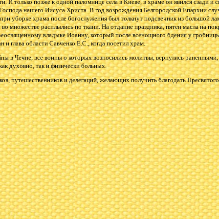
ти. И только позже к одной паломнице села в Киеве, в храме он явился сзади и 
Господа нашего Иисуса Христа. В год возрождения Белгородской Епархии слу
при уборке храма после богослужения был толкнут подсвечник из большой ла
а во множестве расплылись по ткани. На отдание праздника, пятен масла на п
еосвященному владыке Иоанну, который после всенощного бдения у гробницы 
н и глава области Савченко Е.С., когда посетил храм.
йны в Чечне, все воины о которых возносились молитвы, вернулись раненными,
как духовно, так и физически больных.
ков, путешественников и делегаций, желающих получить благодать Пресвятого