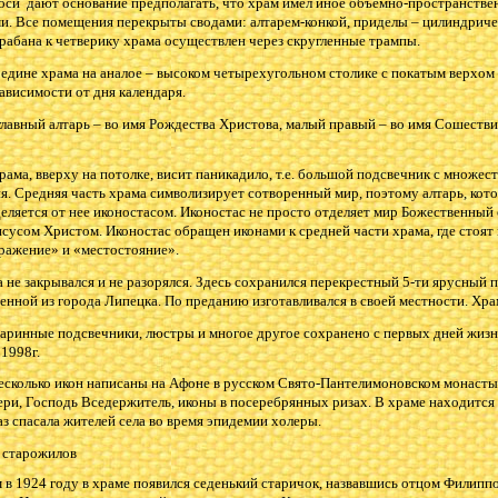
оси дают основание предполагать, что храм имел иное объемно-пространстве
и. Все помещения перекрыты сводами: алтарем-конкой, приделы – цилиндриче
арабана к четверику храма осуществлен через скругленные трампы.
редине храма на аналое – высоком четырехугольном столике с покатым верхом 
ависимости от дня календаря.
главный алтарь – во имя Рождества Христова, малый правый – во имя Сошестви
ама, вверху на потолке, висит паникадило, т.е. большой подсвечник с множе
я. Средняя часть храма символизирует сотворенный мир, поэтому алтарь, кот
еляется от нее иконостасом. Иконостас не просто отделяет мир Божественный о
сусом Христом. Иконостас обращен иконами к средней части храма, где стоят 
бражение» и «местостояние».
 не закрывался и не разорялся. Здесь сохранился перекрестный 5-ти ярусный п
енной из города Липецка. По преданию изготавливался в своей местности. Хра
таринные подсвечники, люстры и многое другое сохранено с первых дней жизн
1998г.
несколько икон написаны на Афоне в русском Свято-Пантелимоновском монаст
ри, Господь Вседержитель, иконы в посеребрянных ризах. В храме находится
аз спасала жителей села во время эпидемии холеры.
в старожилов
 в 1924 году в храме появился седенький старичок, назвавшись отцом Филиппом,