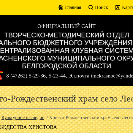
Главная
Поиск
Карта
ОФИЦИАЛЬНЫЙ САЙТ
ТВОРЧЕСКО-МЕТОДИЧЕСКИЙ ОТДЕЛ
ЛЬНОГО БЮДЖЕТНОГО УЧРЕЖДЕНИЯ
ЕНТРАЛИЗОВАННАЯ КЛУБНАЯ СИСТЕ
АСНЕНСКОГО МУНИЦИПАЛЬНОГО ОКР
БЕЛГОРОДСКОЙ ОБЛАСТИ
8 (47262) 5-29-36, 5-23-44, Эл.почта tmckrasnoe@yande
то-Рождественский храм село Ле
/
Культурное наследие
/ Христо-Рождественский храм село Лесн
ОЖДЕСТВА ХРИСТОВА