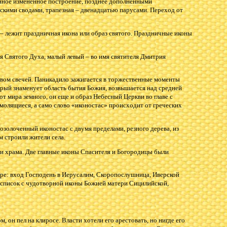
нное измененное построение, позднее дополненными
скими сводами, трапезная – двенадцатью парусами. Переход от
– лежит праздничная икона или образ святого. Праздничные иконы
я Святого Духа, малый левый – во имя святителя Дмитрия
ством свечей. Паникадило зажигается в торжественные моменты
орый знаменует область бытия Божия, возвышается над средней
т мира земного, он еще и образ Небесный Церкви во главе с
молящиеся, а само слово «иконостас» происходит от греческих
озолоченный иконостас с двумя пределами, резного дерева, из
м строили жители села.
и храма. Две главные иконы Спасителя и Богородицы были
ыре: вход Господень в Иерусалим, Скоропослушница, Иверской
 список с чудотворной иконы Божией матери Сицилийской,
 он пел на клиросе. Власти хотели его арестовать, но нигде его