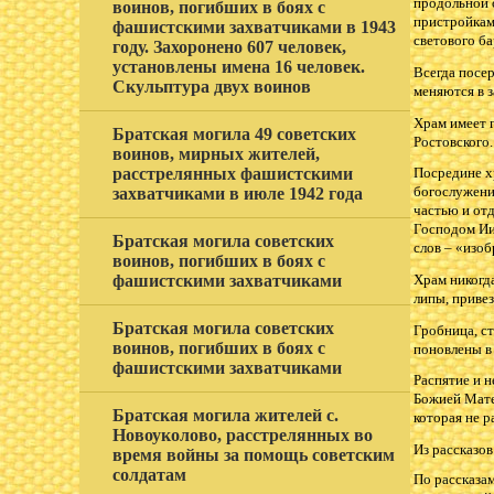
продольной 
воинов, погибших в боях с
пристройкам
фашистскими захватчиками в 1943
светового б
году. Захоронено 607 человек,
установлены имена 16 человек.
Всегда посе
Скульптура двух воинов
меняются в з
Храм имеет 
Братская могила 49 советских
Ростовского.
воинов, мирных жителей,
расстрелянных фашистскими
Посредине хр
богослужени
захватчиками в июле 1942 года
частью и отд
Господом Ии
Братская могила советских
слов – «изо
воинов, погибших в боях с
Храм никогда
фашистскими захватчиками
липы, привез
Братская могила советских
Гробница, с
воинов, погибших в боях с
поновлены в 
фашистскими захватчиками
Распятие и 
Божией Мате
Братская могила жителей с.
которая не р
Новоуколово, расстрелянных во
Из рассказо
время войны за помощь советским
солдатам
По рассказам