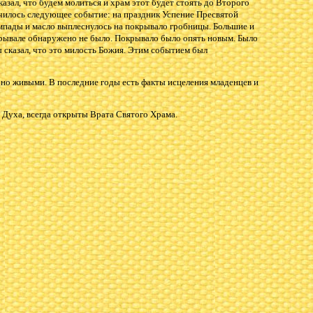
сказал, что будем молиться и храм этот будет стоять до Второго
чилось следующее событие: на праздник Успение Пресвятой
мпады и масло выплеснулось на покрывало гробницы. Большие и
окрывале обнаружено не было. Покрывало было опять новым. Было
сказал, что это милость Божия. Этим событием был
 но живыми. В последние годы есть факты исцеления младенцев и
 Духа, всегда открыты Врата Святого Храма.