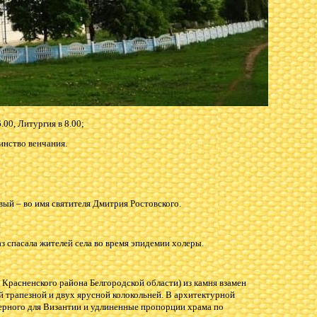
00, Литургия в 8.00;
инство венчания.
ый – во имя святителя Дмитрия Ростовского.
з спасала жителей села во время эпидемии холеры.
 Красненского района Белгородской области) из камня взамен
й трапезной и двух ярусной колокольней. В архитектурной
терного для Византии и удлиненные пропорции храма по