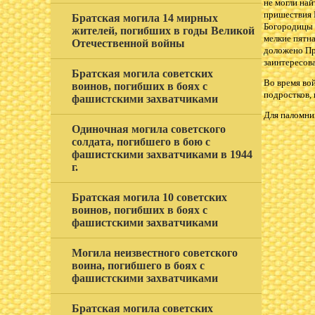
не могли най
пришествия 
Братская могила 14 мирных
Богородицы 
жителей, погибших в годы Великой
мелкие пятн
Отечественной войны
доложено Пр
заинтересова
Братская могила советских
Во время во
воинов, погибших в боях с
подростков, 
фашистскими захватчиками
Для паломни
Одиночная могила советского
солдата, погибшего в бою с
фашистскими захватчиками в 1944
г.
Братская могила 10 советских
воинов, погибших в боях с
фашистскими захватчиками
Могила неизвестного советского
воина, погибшего в боях с
фашистскими захватчиками
Братская могила советских