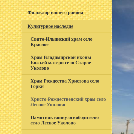
Фольклор нашего района
Культурное наследие
Свято-Ильинский храм село
Красное
Храм Владимирской иконы
Божьей матери село Старое
Уколово
Храм Рождества Христова село
Горки
Христо-Рождественский храм село
Лесное Уколово
Памятник воину-освободителю
село Лесное Уколово