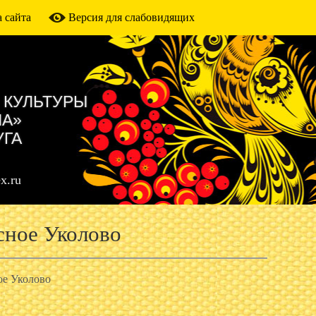
 сайта
Версия для слабовидящих
 КУЛЬТУРЫ
МА»
УГА
x.ru
сное Уколово
ое Уколово