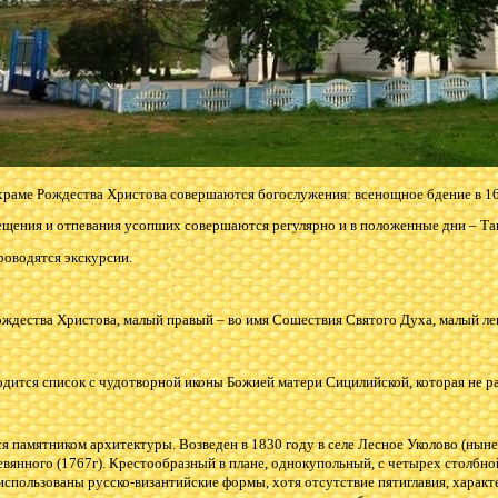
 храме Рождества Христова совершаются богослужения: всенощное бдение в 16.
ещения и отпевания усопших совершаются регулярно и в положенные дни – Та
роводятся экскурсии.
ождества Христова, малый правый – во имя Сошествия Святого Духа, малый лев
дится список с чудотворной иконы Божией матери Сицилийской, которая не ра
я памятником архитектуры. Возведен в 1830 году в селе Лесное Уколово (ныне
евянного (1767г). Крестообразный в плане, однокупольный, с четырех столбно
использованы русско-византийские формы, хотя отсутствие пятиглавия, харак