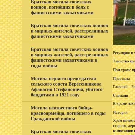
Братская могила советских
воинов, погибших в боях с
фашистскими захватчиками
Братская могила советских воинов
и мирных жителей, расстрелянных
фашистскими захватчиками
Братская могила советских воинов
Регулярно в
и мирных жителей, расстрелянных
фашистскими захватчиками в
Таинство кр
годы войны
При храме п
Могила первого председателя
Престолы
сельского совета Веретенникова
Главный – Р
Афанасия Стефановича, убитого
бандитами в 1921 году
Святыни
В храме нахо
Могила неизвестного бойца-
История
красноармейца, погибшего в годы
Гражданской войны
Храм являетс
старого, дер
композиции 
Братская могила советских