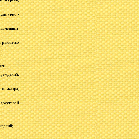
ультурно -
равлениям
 развитию
дений;
чреждений,
фольклора,
досуговой
ждений;