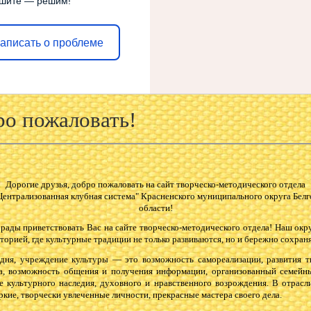
шите — решим!
аписать о проблеме
о пожаловать!
Дорогие друзья, добро пожаловать на сайт творческо-методического отдела
нтрализованная клубная система" Красненского муниципального округа Бел
области!
риветствовать Вас на сайте творческо-методического отдела! Наш окру
торией, где культурные традиции не только развиваются, но и бережно сохран
 учреждение культуры — это возможность самореализации, развития тв
а, возможность общения и получения информации, организованный семейн
е культурного наследия, духовного и нравственного возрождения. В отрасл
ркие, творчески увлеченные личности, прекрасные мастера своего дела.