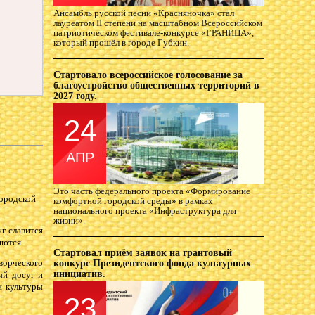
Ансамбль русской песни «Красняночка» стал
лауреатом II степени на масштабном Всероссийском
патриотическом фестивале-конкурсе «ГРАНИЦА»,
который прошёл в городе Губкин.
Стартовало всероссийское голосование за
благоустройство общественных территорий в
2027 году.
24
АПР
Это часть федерального проекта «Формирование
городской
комфортной городской среды» в рамках
национального проекта «Инфраструктура для
жизни».
г славится
яются.
Стартовал приём заявок на грантовый
орческого
конкурс Президентского фонда культурных
инициатив.
ый досуг и
и культуры
23