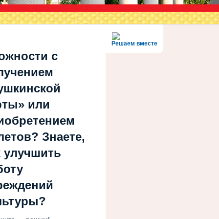
Решаем вместе
ожности с
лучением
ушкинской
рты» или
иобретением
летов? Знаете,
к улучшить
боту
реждений
льтуры?