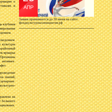
ормацию о
стивалях и
АПР
Заявки принимаются до 30 июня на сайте:
фондкультурныхинициатив.рф
ь клубным
мировании
ащением.
оведением
й культуры
ежрайонный
ль-ярмарка
"Орешкины
т активнее
тафет.
роведение
за знаний,
 сценарные
культурно-
авлена на
е большего
социальных