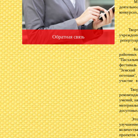
Мы надее
деятельно
конкурсах,
Творческ
учрежден
Обратная связь
репертуар
Коллекти
районных 
"Пасхальн
фестиваль
"Земский
потешки",
участие в
Творческ
рекоменда
умений, н
материалы
досуговых
Это пост
улучшение
количеств
проектов 