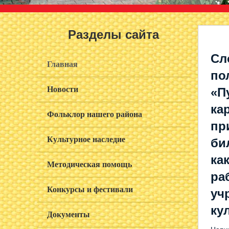
Разделы сайта
Сл
Главная
по
Новости
«П
ка
Фольклор нашего района
пр
Культурное наследие
би
ка
Методическая помощь
ра
Конкурсы и фестивали
уч
ку
Документы