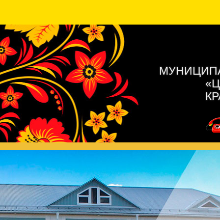
МУНИЦИПА
«Ц
КР