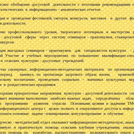
ческое обобщение досуговой деятельности с итоговыми рекомендациями
татистических и информационно – аналитических отчетов.
ация и проведение фестивалей, смотров, конкурсов, выставок и других ф
в деятельности.
ние профессионального уровня, творческого потенциала и мастерства р
 - досуговой сферы через систему семинаров - практикумов, стажировок
онкурсов.
ация выездных семинаров - практикумов для специалистов культурно -
ий. Участие в учебных мероприятиях по повышению квалификации спе
и сельских культурно – досуговых учреждений.
тка сценарных, информационно-методических материалов по организаци
 период каникул, по пропаганде здорового образа жизни, правовой 
ческому воспитанию, проведению социально – значимых культурных мер
х и рождественских праздников.
 приоритетные направления культурно - досуговой деятельности сп
яют внимание выполнению наиболее важных задач, определённых обл
и программами развития отрасли. Основными целями и задачами ТМО
информационного центра с целью полного и оперативного доступа к инфор
 решать основные задачи - планирование, консультирование и обучение.
о - методический отдел оказывает информационно-методическую, анали
ативную и практическую помощь сельским клубным учреждениям, оказыв
скую помощь по разработке, распространению положительного опыта