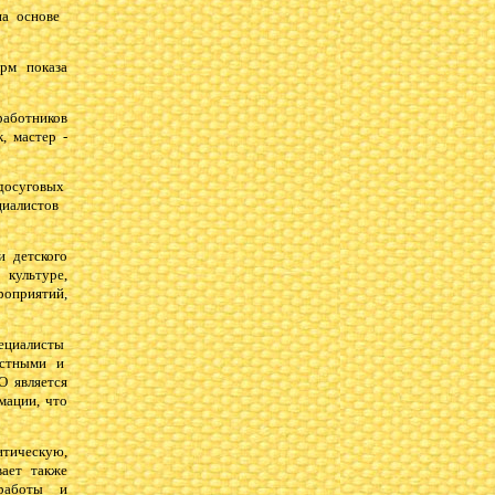
 на основе
орм показа
аботников
, мастер -
 досуговых
циалистов
и детского
культуре,
оприятий,
ециалисты
астными и
 является
мации, что
тическую,
ает также
 работы и