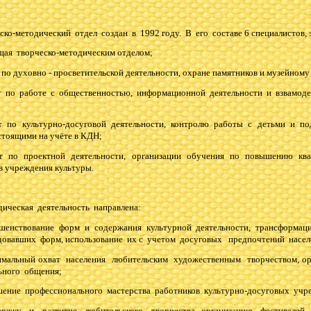
-методический отдел создан в 1992 году. В его составе 6 специалистов, 
щая творческо-методическим отделом;
 по духовно - просветительской деятельности, охране памятников и музейному
т по работе с общественностью, информационной деятельности и взвамод
т по культурно-досуговой деятельности, контролю работы с детьми и по
стоящими на учёте в КДН;
ст по проектной деятельности, организации обучения по повышению ква
в учреждения культуры.
ская деятельность направлена:
ршенствование форм и содержания культурной деятельности, трансформа
довавших форм, использование их с учетом досуговых предпочтений насел
имальный охват населения любительским художественным творчеством, о
ьного общения;
шение профессионального мастерства работников культурно-досуговых учр
ержку и развитие любительского творчества, организацию фестивалей, 