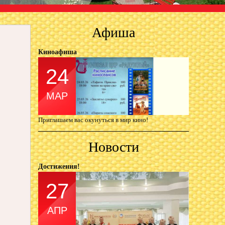
Афиша
Киноафиша
24
МАР
Приглашаем вас окунуться в мир кино!
Новости
Достижения!
27
АПР