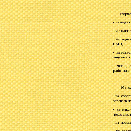
Творческо
- заведую
- методист
- методис
СМИ;
- методис
лицами со
- методи
работнико
Методиче
- на сове
зарекомен
- на макс
неформал
- на повы
- на подд