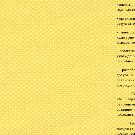
- аналити
годовых с
- организ
результато
- повыше
культурно
классов, к
- организ
учрежден
районных 
- разрабо
досуга в
патриоти
новогодни
Сохраняя
ТМО удел
районным
создание 
позволяет
Творческ
консульт
практиче