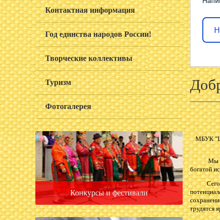
Напи
Контактная информация
Н
Год единства народов России!
Творческие коллективы
Добр
Туризм
Фотогалерея
МБУК "Це
Мы рады п
богатой ис
Сегодня,
потенциал
Конкурсы и фестивали
сохранени
трудятся я