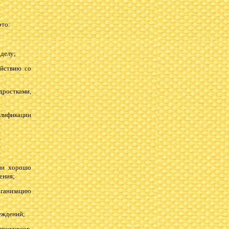
это:
 делу;
ействию со
дростками,
лификации
ции хорошо
ения;
рганизацию
еждений;
конкурсов,