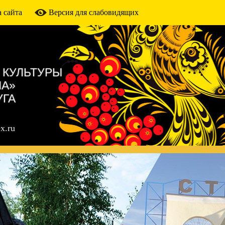
 сайта
Версия для слабовидящих
 КУЛЬТУРЫ
МА»
УГА
x.ru