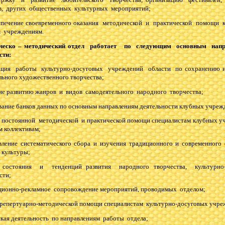
в, других общественных культурных мероприятий;
печение своевременного оказания методической и практической помощи к
 учреждениям.
ческо – методический отдел работает по следующим основным нап
сти:
нация работы культурно-досуговых учреждений области по сохранению и
льного художественного творчества;
вие развитию жанров и видов самодеятельного народного творчества;
вание банков данных по основным направлениям деятельности клубных учреж
е постоянной методической и практической помощи специалистам клубных у
м коллективам;
вление систематического сбора и изучения традиционного и современного 
 культуры;
 состояния и тенденций развития народного творчества, культурно-
сти;
ционно-рекламное сопровождение мероприятий, проводимых отделом;
е репертуарно-методической помощи специалистам культурно-досуговых учре
ьская деятельность по направлениям работы отдела;