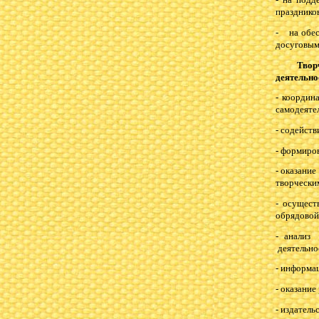
празднико
- на обес
досуговым
Твор
деятельно
- коорди
самодеяте
- содейст
- формиро
- оказани
творчески
- осущест
обрядовой
- анализ
деятельно
- информа
- оказани
- издател