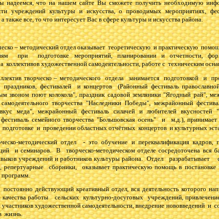
мся, что на нашем сайте Вы сможете получить необходимую инф
сти учреждений культуры и искусства, о проводимых мероприятиях, фе
 а также все, то что интересует Вас в сфере культуры и искусства района.
о – методический отдел оказывает теоретическую и практическую помощ
иям при подготовке мероприятий, планировании и отчетности, фор
а коллективов художественной самодеятельности, работе с техническим осн
в творческо – методического отдела занимается подготовкой и пр
праздников, фестивалей и концертов (Районный фестиваль православно
ым звоном поют колокола", праздник садовой земляники "Ягодный рай", м
 самодеятельного творчества "Наследники Победы", межрайонный фестива
 вкус меда", межрайонный фестиваль силачей и любителей вкусностей 
 фестиваль семейного творчества "Большовская осень" и м.д.), принимае
 подготовке и проведении областных отчётных концертов и культурных эс
о-методический отдел - это обучение и переквалификация кадров, п
ций и семинаров. В творческо-методическом отделе сосредоточена вся ба
авыков учреждений и работников культуры района. Отдел разрабатывает
, репертуарные сборники, оказывает практическую помощь в постановке 
 программ.
оянно действующий креативный отдел, вся деятельность которого напр
 качества работы сельских культурно-досуговых учреждений, привлечени
а участников художественной самодеятельности, внедрение нововведений и 
в жизнь.