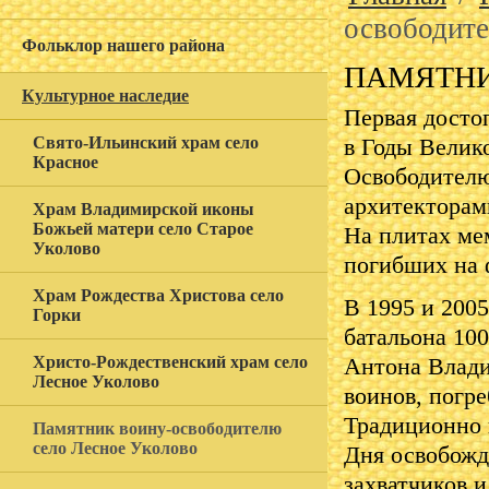
освободите
Фольклор нашего района
ПАМЯТНИ
Культурное наследие
Первая досто
Свято-Ильинский храм село
в Годы Велик
Красное
Освободителю
архитекторам
Храм Владимирской иконы
Божьей матери село Старое
На плитах ме
Уколово
погибших на 
Храм Рождества Христова село
В 1995 и 200
Горки
батальона 10
Христо-Рождественский храм село
Антона Влади
Лесное Уколово
воинов, погр
Традиционно 
Памятник воину-освободителю
село Лесное Уколово
Дня освобожд
захватчиков 