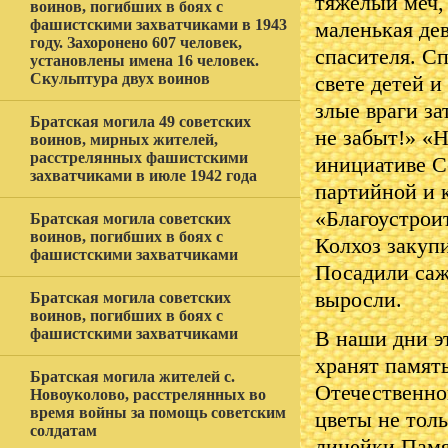
тяжелый меч, 
воинов, погибших в боях с
фашистскими захватчиками в 1943
маленькая де
году. Захоронено 607 человек,
спасителя. Сп
установлены имена 16 человек.
Скульптура двух воинов
свете детей и
злые враги за
Братская могила 49 советских
не забыт!» «
воинов, мирных жителей,
расстрелянных фашистскими
инициативе С
захватчиками в июле 1942 года
партийной и 
«Благоустрои
Братская могила советских
воинов, погибших в боях с
Колхоз закуп
фашистскими захватчиками
Посадили саж
выросли.
Братская могила советских
воинов, погибших в боях с
фашистскими захватчиками
В наши дни э
хранят памят
Братская могила жителей с.
Отечественно
Новоуколово, расстрелянных во
время войны за помощь советским
цветы не толь
солдатам
линейки Памя