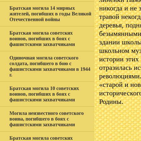
никогда и не 
Братская могила 14 мирных
жителей, погибших в годы Великой
травой неког
Отечественной войны
деревья, под
безымянными 
Братская могила советских
воинов, погибших в боях с
здании школы
фашистскими захватчиками
школьном муз
Одиночная могила советского
истории этих 
солдата, погибшего в бою с
отразилась ис
фашистскими захватчиками в 1944
г.
революциями.
«старой и нов
Братская могила 10 советских
исторического
воинов, погибших в боях с
фашистскими захватчиками
Родины.
Могила неизвестного советского
воина, погибшего в боях с
фашистскими захватчиками
Братская могила советских