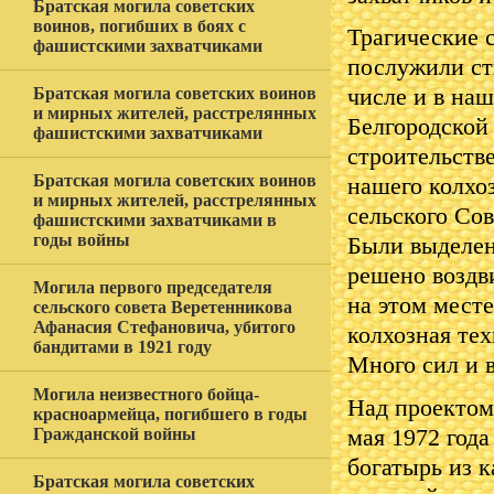
Братская могила советских
воинов, погибших в боях с
Трагические 
фашистскими захватчиками
послужили ст
Братская могила советских воинов
числе и в на
и мирных жителей, расстрелянных
Белгородской 
фашистскими захватчиками
строительств
Братская могила советских воинов
нашего колхо
и мирных жителей, расстрелянных
сельского Со
фашистскими захватчиками в
годы войны
Были выделен
решено воздви
Могила первого председателя
на этом месте
сельского совета Веретенникова
Афанасия Стефановича, убитого
колхозная тех
бандитами в 1921 году
Много сил и в
Могила неизвестного бойца-
Над проектом
красноармейца, погибшего в годы
мая 1972 год
Гражданской войны
богатырь из к
Братская могила советских