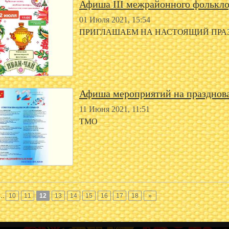
Афиша III межрайонного фолькло
01 Июля 2021, 15:54
ПРИГЛАШАЕМ НА НАСТОЯЩИЙ ПРАЗД
Афиша мероприятий на празднова
11 Июня 2021, 11:51
ТМО
…
10
11
12
13
14
15
16
17
18
»