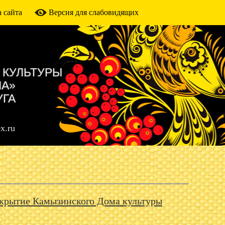
 сайта
Версия для слабовидящих
 КУЛЬТУРЫ
МА»
УГА
x.ru
ткрытие Камызинского Дома культуры