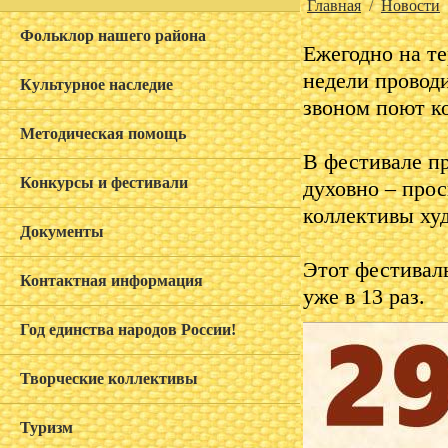
Главная
/
Новости
Фольклор нашего района
Ежегодно на т
недели провод
Культурное наследие
звоном поют к
Методическая помощь
В фестивале п
Конкурсы и фестивали
духовно – прос
коллективы ху
Документы
Этот фестиваль
Контактная информация
уже в 13 раз.
Год единства народов России!
Творческие коллективы
Туризм