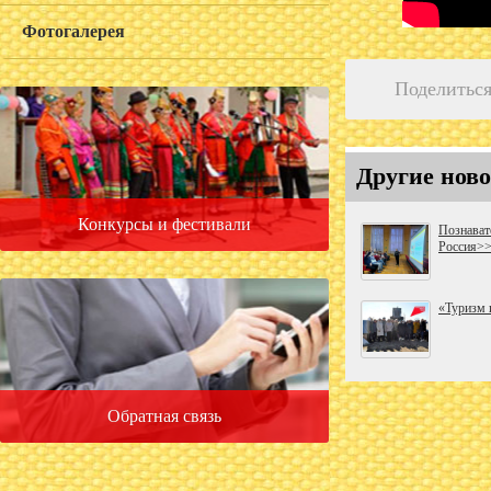
Фотогалерея
Поделиться
Другие ново
Конкурсы и фестивали
Познават
Россия>
«Туризм 
Обратная связь