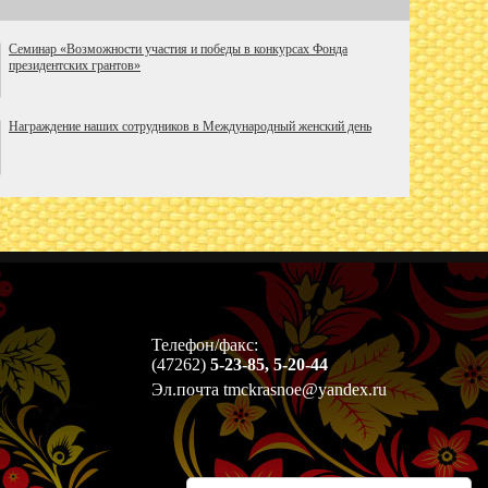
Cеминар «Возможности участия и победы в конкурсах Фонда
президентских грантов»
Награждение наших сотрудников в Международный женский день
Телефон/факс:
(47262)
5-23-85, 5-20-44
Эл.почта tmckrasnoe@yandex.ru