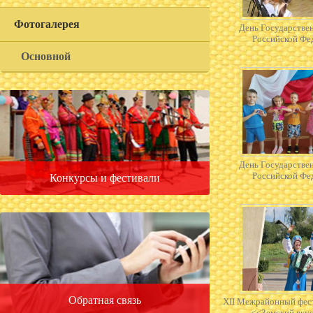
Фотогалерея
День Государстве
Российской Фе
Основной
День Государстве
Российской Фе
Конкурсы и фестивали
Обратная связь
XII Межрайонный фес
<<Земский вку