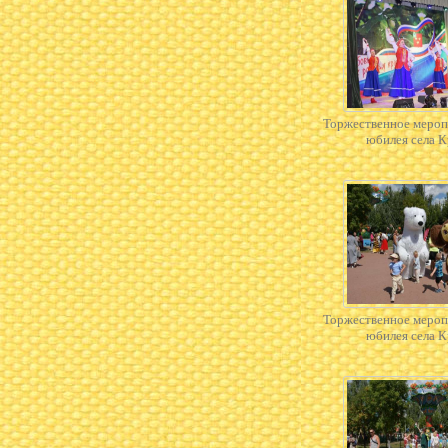
Торжественное мероп
юбилея села 
Торжественное мероп
юбилея села 