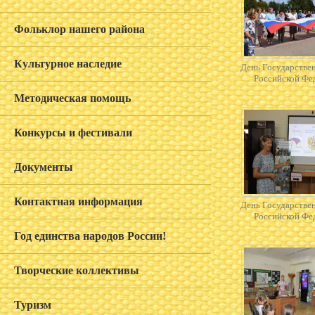
Фольклор нашего района
Культурное наследие
День Государстве
Российской Фе
Методическая помощь
Конкурсы и фестивали
Документы
Контактная информация
День Государстве
Российской Фе
Год единства народов России!
Творческие коллективы
Туризм