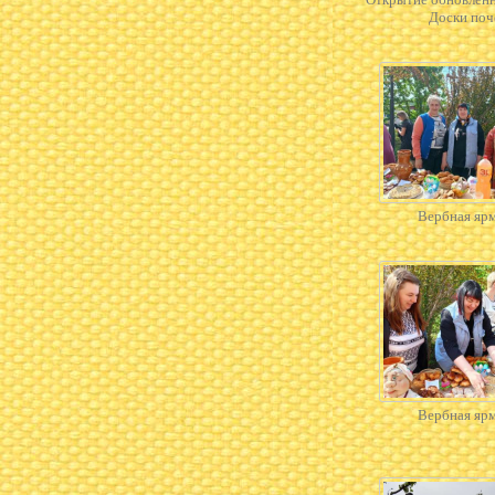
Доски поч
Вербная яр
Вербная яр