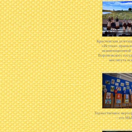
Красненская делегац
«Истоки» приняли
экзаменационной
Воронежского госу
института ис
Торжественное мероп
– это МЫ