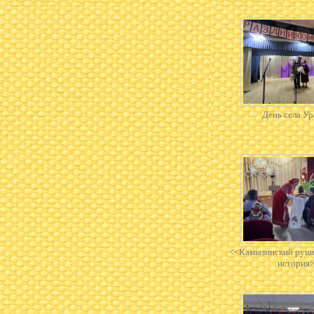
День села Ур
<<Камызинский рушн
история