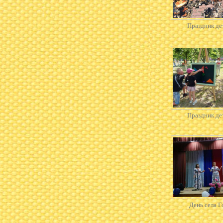
Праздник де
Праздник де
День села Г