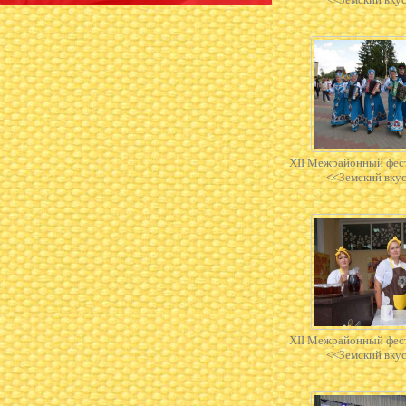
XII Межрайонный фес
<<Земский вку
XII Межрайонный фес
<<Земский вку