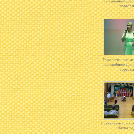
посвящённое Дню
торговл
Торжественное ме
посвящённое Дню
торговл
X фестиваль красот
«Живая во