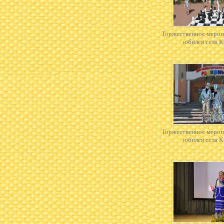
Торжественное мероп
юбилея села 
Торжественное мероп
юбилея села 