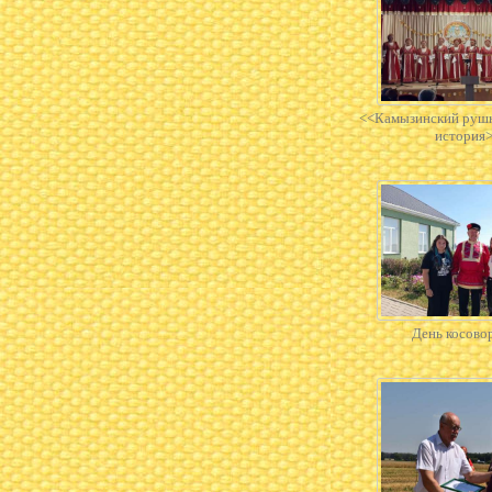
<<Камызинский рушн
история
День косово