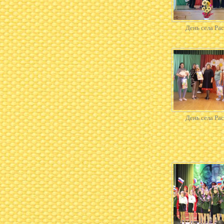
День села Ра
День села Ра