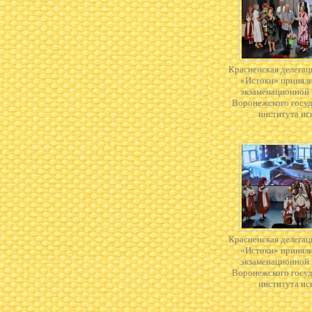
Красненская делегац
«Истоки» приняли
экзаменационной
Воронежского госу
института ис
Красненская делегац
«Истоки» приняли
экзаменационной
Воронежского госу
института ис